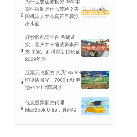
为什么要证券投资 35%零
部件限制是什么套路？美
2
国机器人禁令真正目标浮
出水面
好炒股配资平台 希捷证
实：客户并未缩减资本开
3
支 多家厂商将规划拉长至
2029年后
股票无息配资 真我16x 5G
印度版曝光：7000mAh电
4
池+144Hz高刷屏
低息股票配资代理
5
MacBook Ultra，真的猛