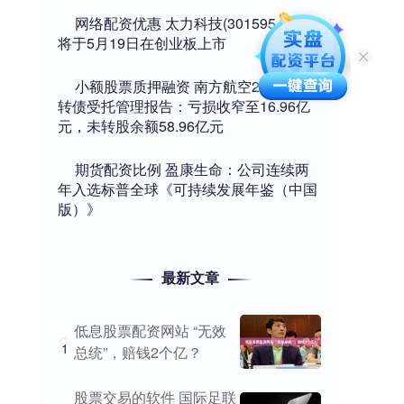
​网络配资优惠 太力科技(301595.SZ)：
将于5月19日在创业板上市
​小额股票质押融资 南方航空2024年可
转债受托管理报告：亏损收窄至16.96亿
元，未转股余额58.96亿元
​期货配资比例 盈康生命：公司连续两
年入选标普全球《可持续发展年鉴（中国
版）》
最新文章
低息股票配资网站 “无效
1
总统”，赔钱2个亿？
股票交易的软件 国际足联