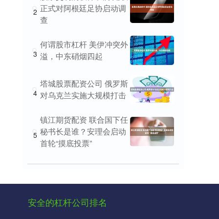
正式对阿根廷足协启动调
2
查
何谓股市杠杆 美伊冲突外
3
溢，中东硝烟四起
塔城股票配资公司 俄罗斯
4
对乌克兰实施大规模打击
镇江期货配资 联合国下任
秘书长是谁？安理会启动
5
首轮“摸底投票”
安全的杠杆公司排名