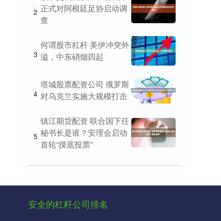
正式对阿根廷足协启动调
2
查
何谓股市杠杆 美伊冲突外
3
溢，中东硝烟四起
塔城股票配资公司 俄罗斯
4
对乌克兰实施大规模打击
镇江期货配资 联合国下任
秘书长是谁？安理会启动
5
首轮“摸底投票”
安全的杠杆公司排名