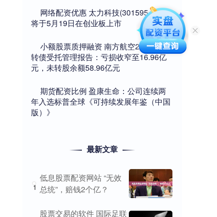
​网络配资优惠 太力科技(301595.SZ)：
将于5月19日在创业板上市
​小额股票质押融资 南方航空2024年可
转债受托管理报告：亏损收窄至16.96亿
元，未转股余额58.96亿元
​期货配资比例 盈康生命：公司连续两
年入选标普全球《可持续发展年鉴（中国
版）》
最新文章
低息股票配资网站 “无效
1
总统”，赔钱2个亿？
股票交易的软件 国际足联