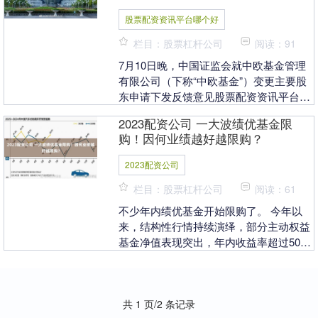
股票配资资讯平台哪个好
栏目：股票杠杆公司
阅读：91
7月10日晚，中国证监会就中欧基金管理
有限公司（下称“中欧基金”）变更主要股
东申请下发反馈意见股票配资资讯平台哪
个好，要求中欧基金在30个工作日内提交
2023配资公司 一大波绩优基金限
相关问题的....
购！因何业绩越好越限购？
2023配资公司
栏目：股票杠杆公司
阅读：61
不少年内绩优基金开始限购了。 今年以
来，结构性行情持续演绎，部分主动权益
基金净值表现突出，年内收益率超过50%
的产品数量已形成一定规模。财联社记者
据Wind数据....
共 1 页/2 条记录